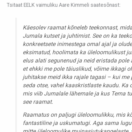
Tsitaat EELK vaimuliku Aare Kimmeli saatesõnast:
Käesolev raamat kõneleb teekonnast, mida
Jumala kutset ja juhtimist. See on ka teeko
konkreetsete inimestega omal ajal ja oludes
eksimatud, hoolimata ka üleloomulikust juht
elus alati segunenud ja neid eristada pole 
et ehkki me pole täiuslikud, võime ikkagi oll
juhitakse meid ikka rajale tagasi – kui me 
seda otse, vahel kaaskristlaste kaudu. Ka o
mis viib Jumalale lähemale ja kus Tema tu
see raamat.
Raamatus on paljugi üleloomulikku, mis kõr
fantastiline ja uskumatugi. Aga sama lugu 
mitte üleloomulike muinasjutukangelaste, vai