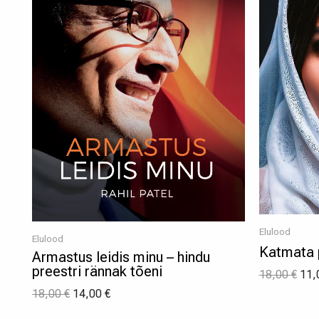
Elulood
Elulood
Katmata 
Armastus leidis minu – hindu
preestri rännak tõeni
18,00
€
11,
18,00
€
14,00
€