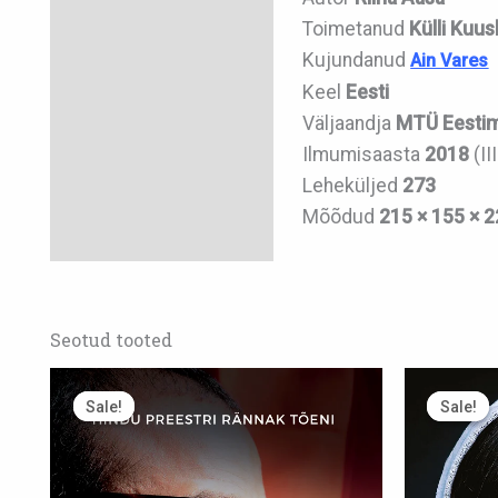
Arvustused (0)
Toimetanud
Külli Kuus
Kujundanud
Ain Vares
Keel
Eesti
Väljaandja
MTÜ Eestim
Ilmumisaasta
2018
(II
Leheküljed
273
Mõõdud
215 × 155 × 
Seotud tooted
Algne
Praegune
Alg
hind
hind
hin
Sale!
Sale!
Sale!
Sale!
oli:
on:
oli:
18,00 €.
14,00 €.
18,0