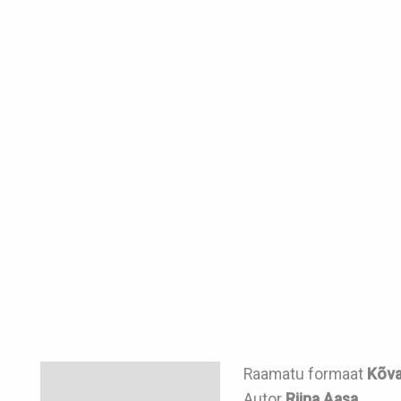
Raamatu formaat
Kõva
Kirjeldus
Autor
Riina Aasa