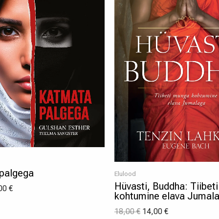
palgega
Elulood
Hüvasti, Buddha: Tiibet
00
€
kohtumine elava Jumal
18,00
€
14,00
€