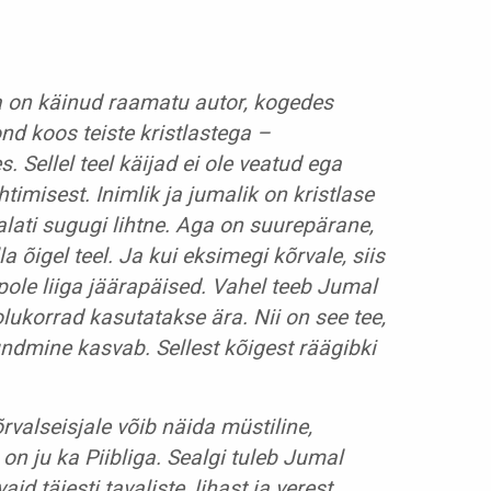
 on käinud raamatu autor, kogedes
nd koos teiste kristlastega –
. Sellel teel käijad ei ole veatud ega
imisest. Inimlik ja jumalik on kristlase
alati sugugi lihtne. Aga on suurepärane,
a õigel teel. Ja kui eksimegi kõrvale, siis
pole liiga jäärapäised. Vahel teeb Jumal
lukorrad kasutatakse ära. Nii on see tee,
ndmine kasvab. Sellest kõigest räägibki
valseisjale võib näida müstiline,
on ju ka Piibliga. Sealgi tuleb Jumal
d täiesti tavaliste, lihast ja verest