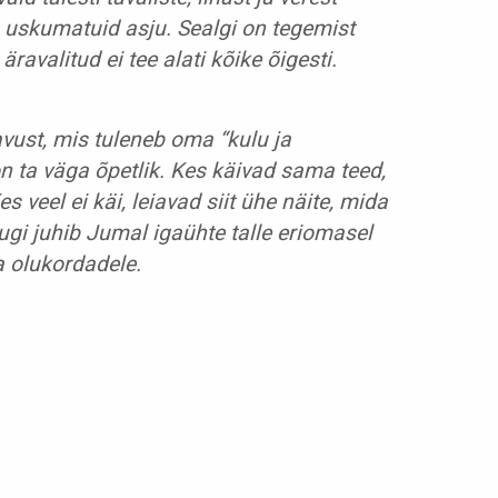
ja uskumatuid asju. Sealgi on tegemist
ravalitud ei tee alati kõike õigesti.
ust, mis tuleneb oma “kulu ja
n ta väga õpetlik. Kes käivad sama teed,
es veel ei käi, leiavad siit ühe näite, mida
gi juhib Jumal igaühte talle eriomasel
ja olukordadele.