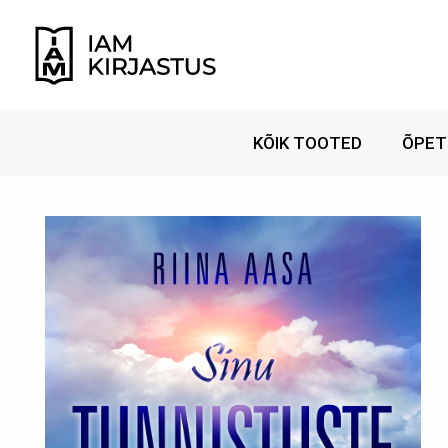
Skip
to
content
KÕIK TOOTED
ÕPET