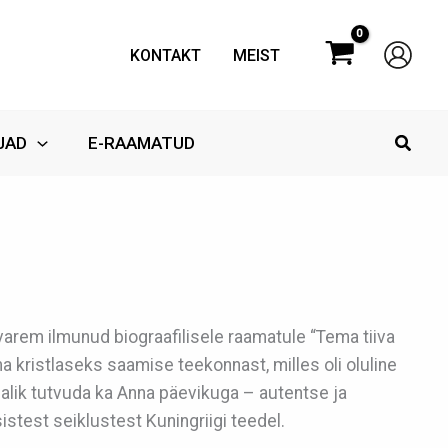
KONTAKT
MEIST
Searc
JAD
E-RAAMATUD
 varem ilmunud biograafilisele raamatule “Tema tiiva
 kristlaseks saamise teekonnast, milles oli oluline
lik tutvuda ka Anna päevikuga – autentse ja
stest seiklustest Kuningriigi teedel.