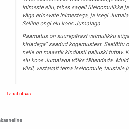
inimeste ellu, tehes sageli üleloomulikke 
väga erinevate inimestega, ja isegi Jumala ä
Selline ongi elu koos Jumalaga.
Raamatus on suurepärast vaimulikku sügav
kirjadega” saadud kogemustest. Seetõttu o
neile on maastik kindlasti paljuski tuttav. K
elu koos Jumalaga võiks tähendada. Muidu
viisil, vastavalt tema iseloomule, taustale 
Laost otsas
kaaneline