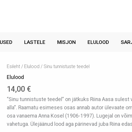
USED
LASTELE
MISJON
ELULOOD
SAR
Esileht
/
Elulood
/ Sinu tunnistuste teedel
Elulood
14,00
€
“Sinu tunnistuste teedel” on jätkuks Riina Aasa sulest
alla”. Raamatu esimeses osas annab autor ülevaate oma
osa vanaema Anna Kosel (1906-1997). Lugejal on võima
vahetuga. Ülejäänud lood aga pärinevad juba Riina edasi