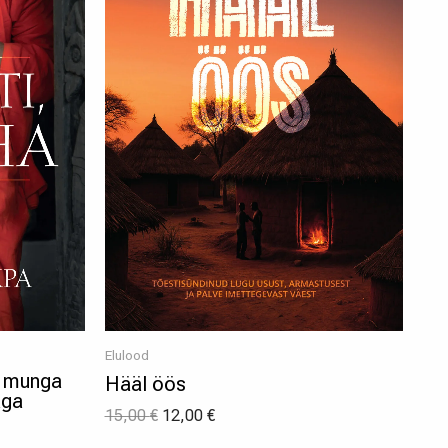
Elulood
i munga
Hääl öös
aga
15,00
€
12,00
€